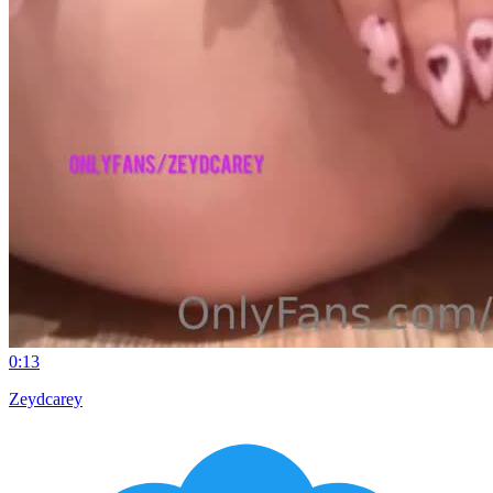
0:13
Zeydcarey