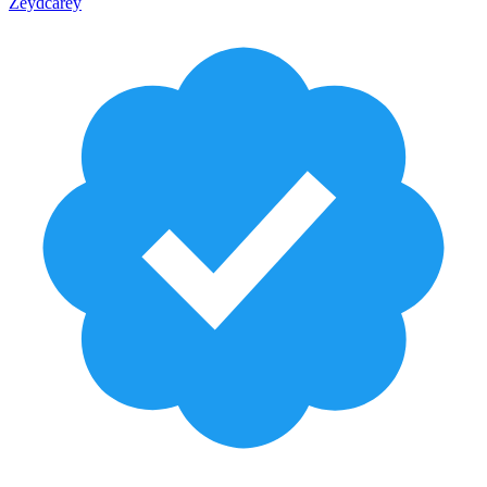
Zeydcarey