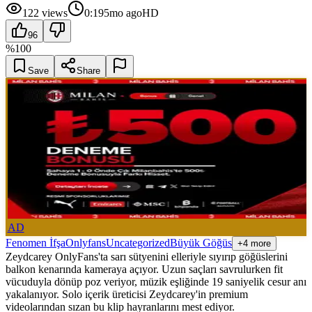
122
views
0:19
5mo ago
HD
96
%
100
Save
Share
AD
Fenomen İfşa
Onlyfans
Uncategorized
Büyük Göğüs
+4 more
Zeydcarey OnlyFans'ta sarı sütyenini elleriyle sıyırıp göğüslerini
balkon kenarında kameraya açıyor. Uzun saçları savrulurken fit
vücuduyla dönüp poz veriyor, müzik eşliğinde 19 saniyelik cesur anı
yakalanıyor. Solo içerik üreticisi Zeydcarey'in premium
videolarından sızan bu klip hayranlarını mest ediyor.