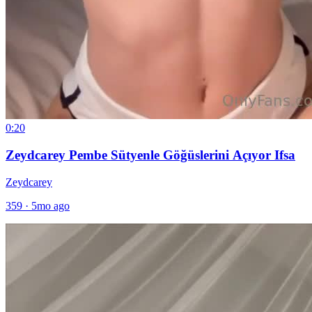
0:20
Zeydcarey Pembe Sütyenle Göğüslerini Açıyor Ifsa
Zeydcarey
359
·
5mo ago