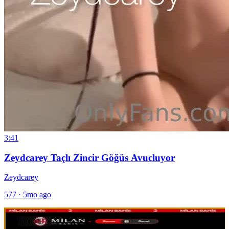
3:41
Zeydcarey Taçlı Zincir Göğüs Avucluyor
Zeydcarey
577
·
5mo ago