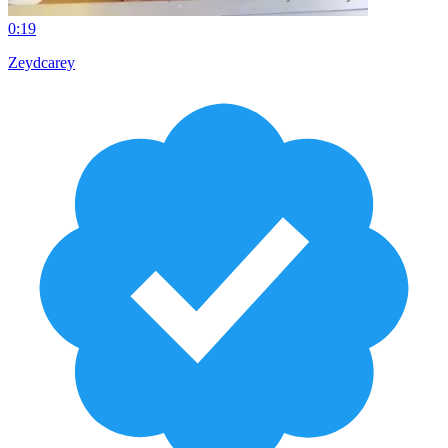
0:19
Zeydcarey