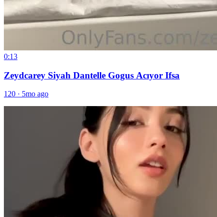
0:13
Zeydcarey Siyah Dantelle Gogus Acıyor Ifsa
120
·
5mo ago