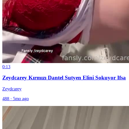
0:13
Zeydcarey Kırmızı Dantel Sutyen Elini Sokuyor Ifsa
Zeydcarey
488
·
5mo ago