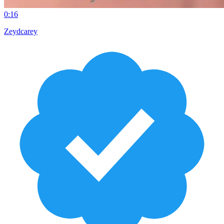
0:16
Zeydcarey