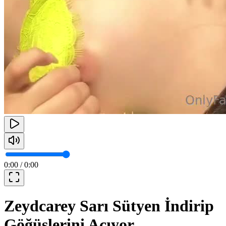
0:00
/
0:00
Zeydcarey Sarı Sütyen İndirip
Göğüslerini Açıyor