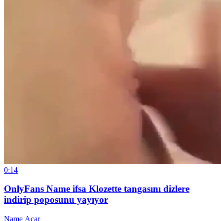
0:14
OnlyFans Name ifsa Klozette tangasını dizlere
indirip poposunu yayıyor
Name Acar