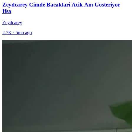
Zeydcarey Cimde Bacaklari Acik Am Gosteriyor
Ifsa
Zeydcarey
2.7K
·
5mo ago