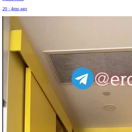
20
·
4mo ago