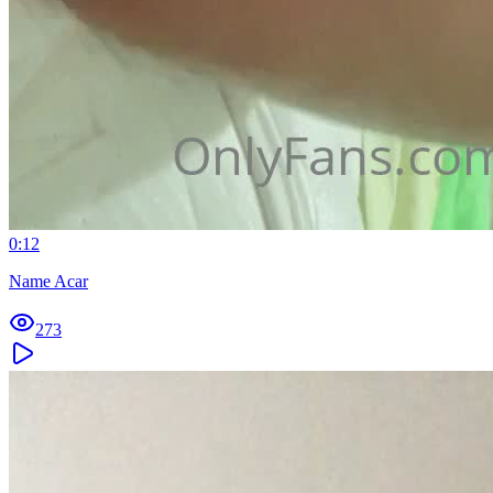
0:12
Name Acar
273