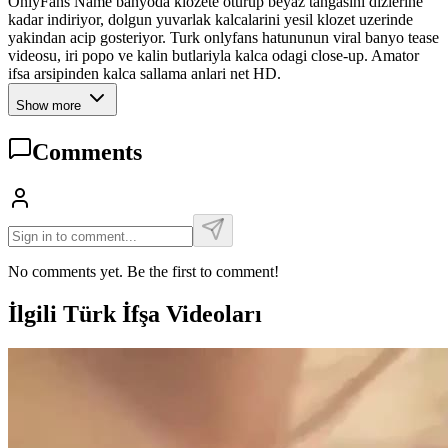
OnlyFans Name banyoda klozete oturup beyaz tangasini dizlerine
kadar indiriyor, dolgun yuvarlak kalcalarini yesil klozet uzerinde
yakindan acip gosteriyor. Turk onlyfans hatununun viral banyo tease
videosu, iri popo ve kalin butlariyla kalca odagi close-up. Amator
ifsa arsipinden kalca sallama anlari net HD.
Show more
Comments
No comments yet. Be the first to comment!
İlgili Türk İfşa Videoları