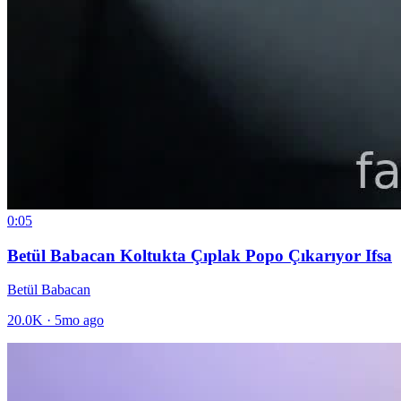
0:05
Betül Babacan Koltukta Çıplak Popo Çıkarıyor Ifsa
Betül Babacan
20.0K
·
5mo ago