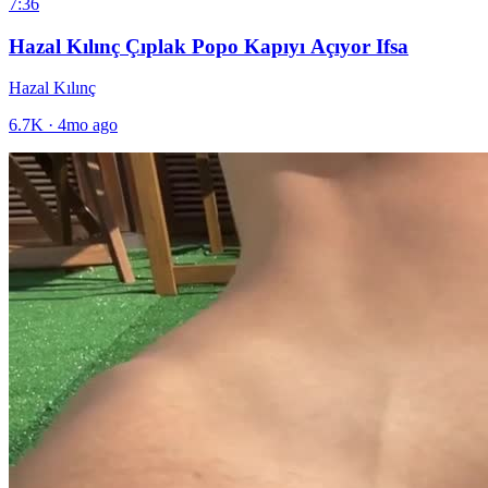
7:36
Hazal Kılınç Çıplak Popo Kapıyı Açıyor Ifsa
Hazal Kılınç
6.7K
·
4mo ago