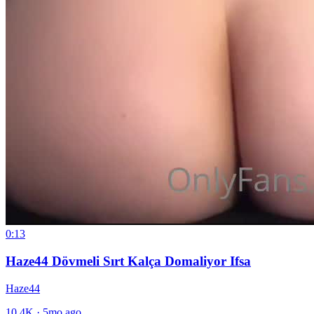
0:13
Haze44 Dövmeli Sırt Kalça Domaliyor Ifsa
Haze44
10.4K
·
5mo ago