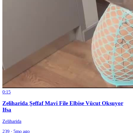
0:15
Zeliharida Şeffaf Mavi File Elbise Vücut Oksuyor
Ifsa
Zeliharida
239
·
5mo ago