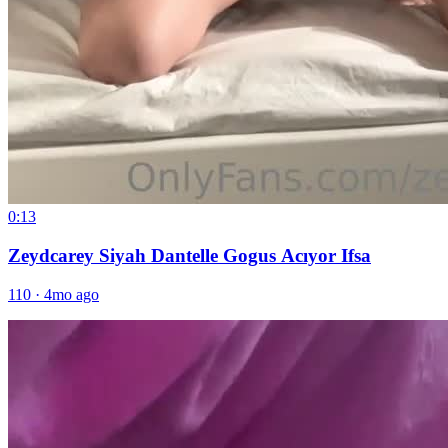
0:13
Zeydcarey Siyah Dantelle Gogus Acıyor Ifsa
110
·
4mo ago