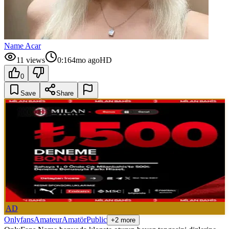
Name Acar
11
views
0:16
4mo ago
HD
0
Save
Share
AD
Onlyfans
Amateur
Amatör
Public
+2 more