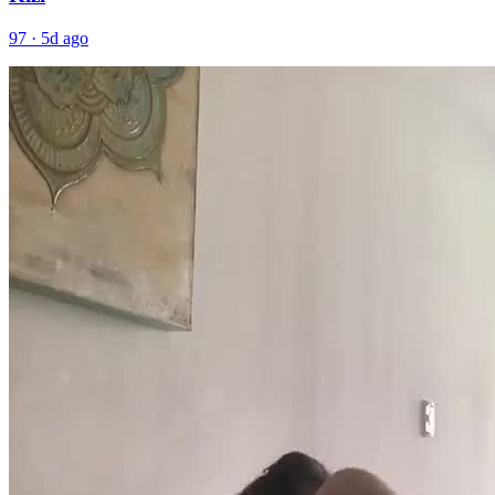
97
·
5d ago