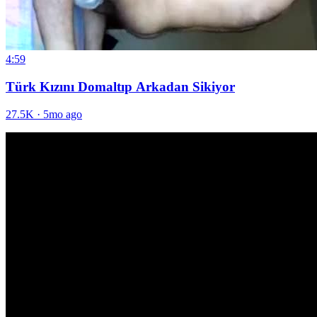
4:59
Türk Kızını Domaltıp Arkadan Sikiyor
27.5K
·
5mo ago