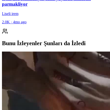
parmakliyor
Liseli irem
2.0K
·
4mo ago
Bunu İzleyenler Şunları da İzledi