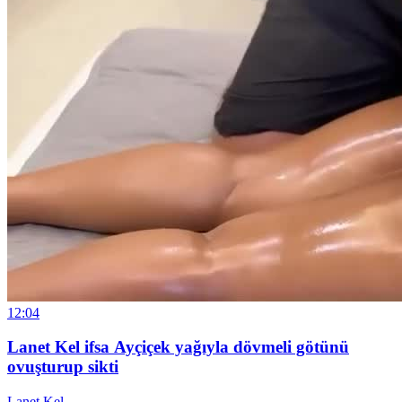
12:04
Lanet Kel ifsa Ayçiçek yağıyla dövmeli götünü
ovuşturup sikti
Lanet Kel