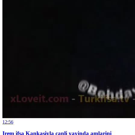
12:56
Irem ifsa Kankasiyla canli yayinda amlarini