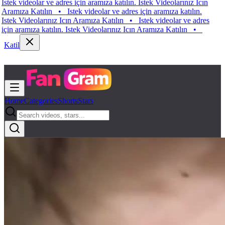
ek videolar ve adres için aramıza katılın. Istek Videolarınız Icın
mıza Katılın
•
Istek videolar ve adres için aramıza katılın.
ek Videolarınız Icın Aramıza Katılın
•
Istek videolar ve adres
n aramıza katılın. Istek Videolarınız Icın Aramıza Katılın
•
Katil
Home
Categories
Shorts
Stars