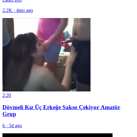
2.2K
·
4mo ago
2:20
Dövmeli Kız Üç Erkeğe Sakso Çekiyor Amatör
Grup
6
·
5d ago