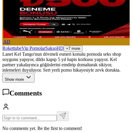
AD
Rokettube
Vip Pornolar
Sakso
HD
+7 more
Lanet Kel Tango'nun dövmeli esmeri konulu pornoda seks shop
soygunu yapıyor, dildo kapıp 5 yıl hapis korkusu yaşıyor. Kel
partner yakalayınca göğüslerini emdirip domaltarak sikiyor,
inlemeleri duyuluyor. Sert yerli porno hikayesiyle zevk dorukta.
Show more
Comments
No comments yet. Be the first to comment!