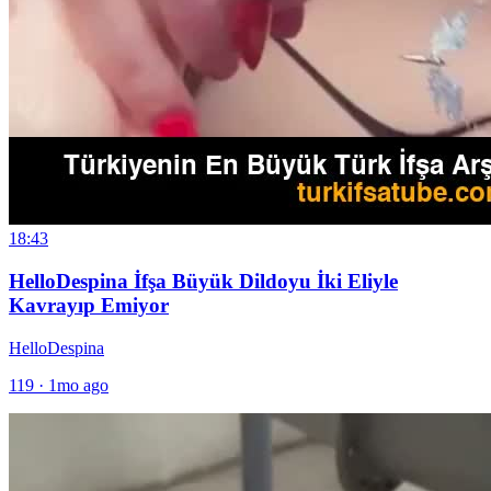
18:43
HelloDespina İfşa Büyük Dildoyu İki Eliyle
Kavrayıp Emiyor
HelloDespina
119
·
1mo ago