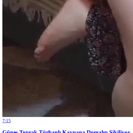
7:15
Güneş Toprak Türbanlı Kaynana Domalıp Sikiliyor