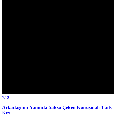
7:12
Arkadaşının Yanında Sakso Çeken Konuşmalı Türk
Kızı