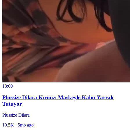
13:00
Plussize Dilara Kırmızı Maskeyle Kalın Yarrak
Tutuyor
Plussize Dilara
10.5K
·
5mo ago