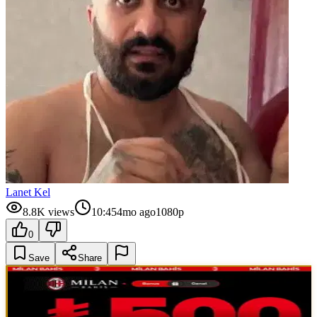
Lanet Kel
8.8K
views
10:45
4mo ago
1080p
0
Save
Share