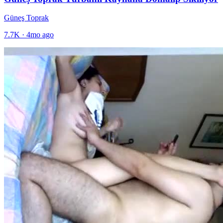
Güneş Toprak
7.7K
·
4mo ago