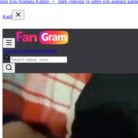
n Aramıza Katılın
•
Istek videolar ve adres için aramıza katılın. Istek 
Katil
Home
Categories
Shorts
Stars