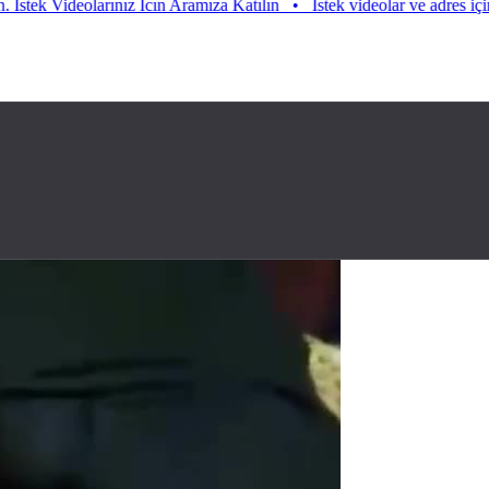
Videolarınız Icın Aramıza Katılın
•
Istek videolar ve adres için aramıza