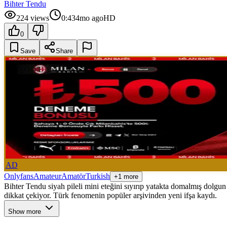
Bihter Tendu
224
views
0:43
4mo ago
HD
0
Save
Share
AD
Onlyfans
Amateur
Amatör
Turkish
+1 more
Bihter Tendu siyah pileli mini eteğini sıyırıp yatakta domalmış dolgu
dikkat çekiyor. Türk fenomenin popüler arşivinden yeni ifşa kaydı.
Show more