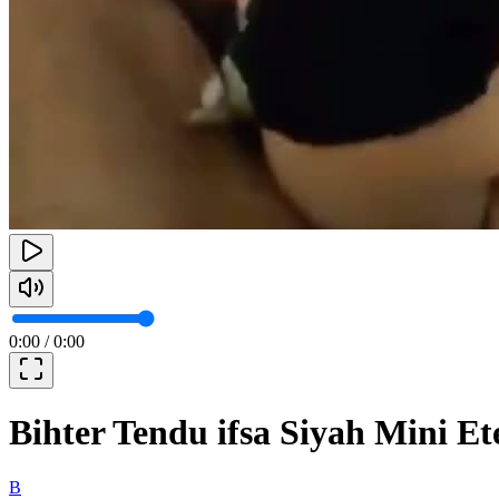
0:00
/
0:00
Bihter Tendu ifsa Siyah Mini Et
B