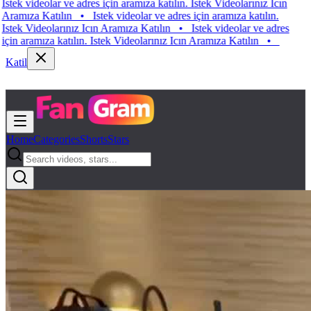
k videolar ve adres için aramıza katılın. Istek Videolarınız Icın
ıza Katılın
•
Istek videolar ve adres için aramıza katılın.
k Videolarınız Icın Aramıza Katılın
•
Istek videolar ve adres
 aramıza katılın. Istek Videolarınız Icın Aramıza Katılın
•
Katil
Home
Categories
Shorts
Stars