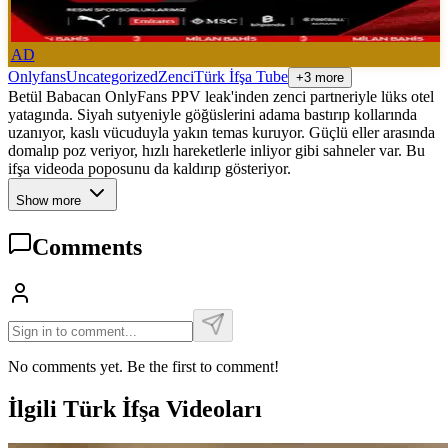
AD
Onlyfans
Uncategorized
Zenci
Türk İfşa Tube
+3 more
Betül Babacan OnlyFans PPV leak'inden zenci partneriyle lüks otel
yatagında. Siyah sutyeniyle göğüslerini adama bastırıp kollarında
uzanıyor, kaslı vücuduyla yakın temas kuruyor. Güçlü eller arasında
domalıp poz veriyor, hızlı hareketlerle inliyor gibi sahneler var. Bu
ifşa videoda poposunu da kaldırıp gösteriyor.
Show more
Comments
No comments yet. Be the first to comment!
İlgili Türk İfşa Videoları