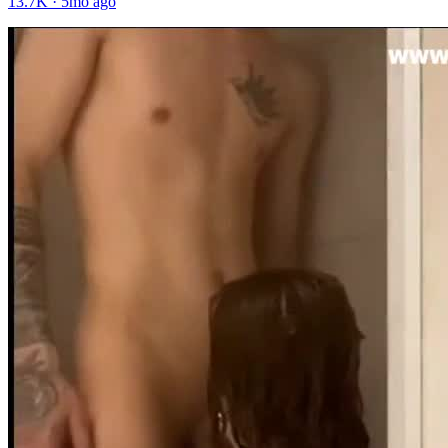
13.7K
·
5mo ago