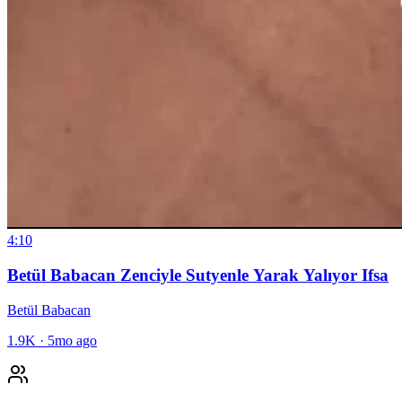
4:10
Betül Babacan Zenciyle Sutyenle Yarak Yalıyor Ifsa
Betül Babacan
1.9K
·
5mo ago