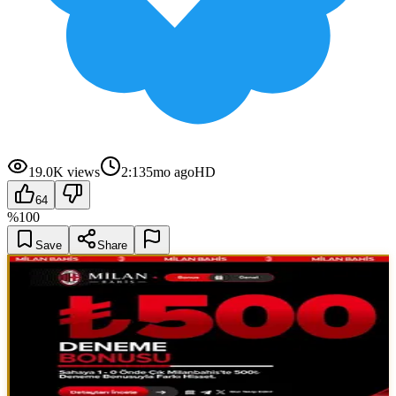
19.0K
views
2:13
5mo ago
HD
64
%
100
Save
Share