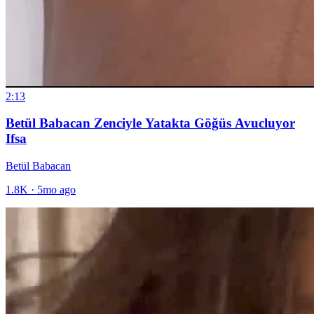
2:13
Betül Babacan Zenciyle Yatakta Göğüs Avucluyor
Ifsa
Betül Babacan
1.8K
·
5mo ago