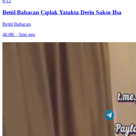
6:12
Betül Babacan Çıplak Yatakta Derin Sakso Ifsa
Betül Babacan
46.8K
·
5mo ago