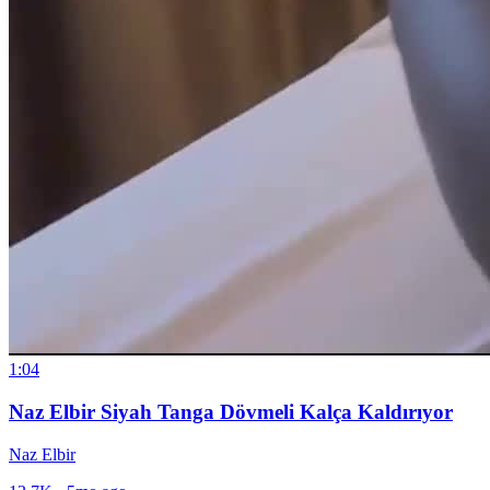
1:04
Naz Elbir Siyah Tanga Dövmeli Kalça Kaldırıyor
Naz Elbir