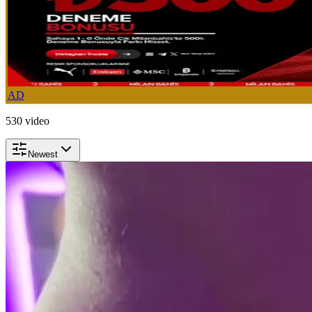
AD
530
video
Newest