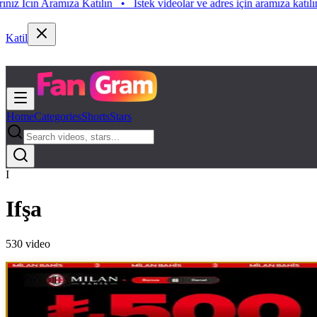
ramıza Katılın
•
Istek videolar ve adres için aramıza katılın. Istek Vid
Katil
Home
Categories
Shorts
Stars
I
Ifşa
530
video