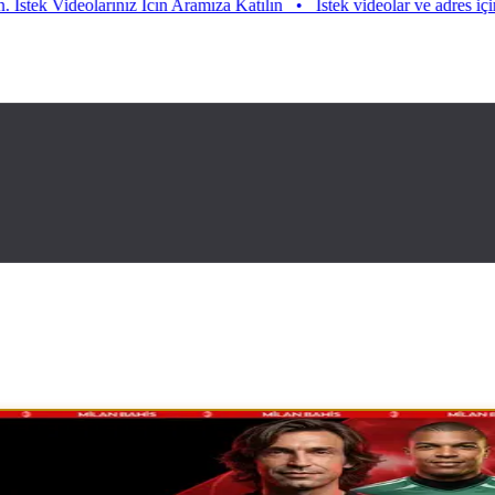
eolarınız Icın Aramıza Katılın
•
Istek videolar ve adres için aramıza