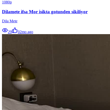
1080p
Dilamete ifsa Mor isikta gotunden sikiliyor
Dila Mete
29
0
2mo ago